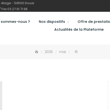
e étage - 59500 Douai
/ Fax 03.27.91.71.98
i sommes-nous ?
Nos dispositifs
Offre de prestati
Actualités de la Plateforme
2025
mai
16