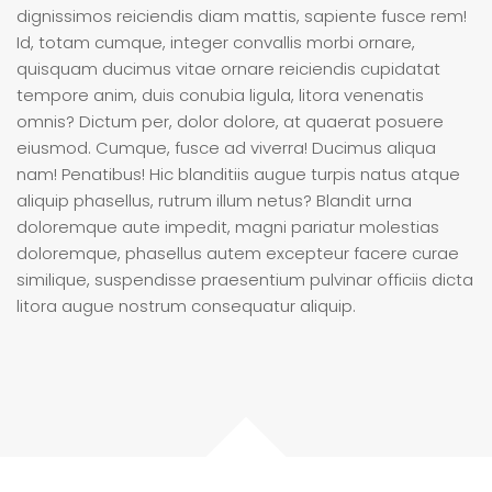
dignissimos reiciendis diam mattis, sapiente fusce rem!
Id, totam cumque, integer convallis morbi ornare,
quisquam ducimus vitae ornare reiciendis cupidatat
tempore anim, duis conubia ligula, litora venenatis
omnis? Dictum per, dolor dolore, at quaerat posuere
eiusmod. Cumque, fusce ad viverra! Ducimus aliqua
nam! Penatibus! Hic blanditiis augue turpis natus atque
aliquip phasellus, rutrum illum netus? Blandit urna
doloremque aute impedit, magni pariatur molestias
doloremque, phasellus autem excepteur facere curae
similique, suspendisse praesentium pulvinar officiis dicta
litora augue nostrum consequatur aliquip.